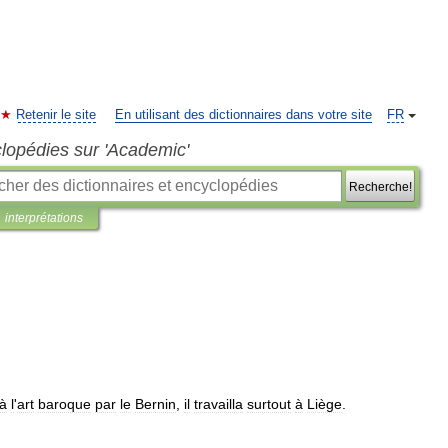
Retenir le site
En utilisant des dictionnaires dans votre site
FR
clopédies sur 'Academic'
Recherche!
interprétations
à
l
'
art
baroque
par
le
Bernin
,
il
travailla
surtout
à
Liège
.