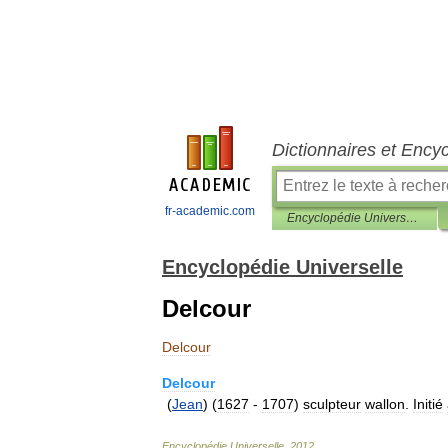
Dictionnaires et Ency
fr-academic.com
Encyclopédie Universelle
Encyclopédie Universelle
Delcour
Delcour
Delcour
(
Jean
) (
1627
-
1707
)
sculpteur
wallon
.
Initié
Encyclopédie
Universelle
.
2012
.