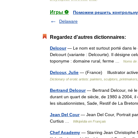
Игры ⚽
Поможем решить контрольну
Delaware
Regardez d'autres dictionnaires:
Delcour
— Le nom est surtout porté dans le
Delcourt (variante : Delcourte). Il désigne cel
toponyme : domaine rural, ferme …
Noms de f
Delcour, Julie
— (France) Illustrator activ
Dictionary of erotic artists: painters, sculptors, printmakers
Bertrand Delcour
— Bertrand Delcour, né le 1
durant un quart de siècle, de 1980 à 2004, il
les situationnistes, Sade, Restif de La Bre
Jean Del Cour
— Jean Del Cour, Portrait par
Curtius …
Wikipédia en Français
Chef Academy
— Starring Jean Christophe 