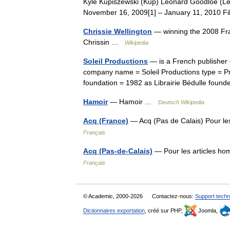
Kyle Kupiszewski (Kup) Leonard Goodloe (Le
November 16, 2009[1] – January 11, 2010
Chrissie Wellington
— winning the 2008 Fra
Chrissin …
Wikipedia
Soleil Productions
— is a French publisher 
company name = Soleil Productions type = Priv
foundation = 1982 as Librairie Bédulle fo
Hamoir
— Hamoir …
Deutsch Wikipedia
Acq (France)
— Acq (Pas de Calais) Pour le
Français
Acq (Pas-de-Calais)
— Pour les articles ho
Français
© Academic, 2000-2026
Contactez-nous:
Support techn
Dictionnaires exportation
, créé sur PHP,
Joomla,