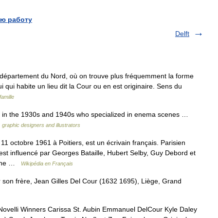
ю работу
Delft
 département du Nord, où on trouve plus fréquemment la forme
ui qui habite un lieu dit la Cour ou en est originaire. Sens du
amille
e in the 1930s and 1940s who specialized in enema scenes …
, graphic designers and illustrators
1 octobre 1961 à Poitiers, est un écrivain français. Parisien
 est influencé par Georges Bataille, Hubert Selby, Guy Debord et
tonne …
Wikipédia en Français
 son frère, Jean Gilles Del Cour (1632 1695), Liège, Grand
Novelli Winners Carissa St. Aubin Emmanuel DelCour Kyle Daley