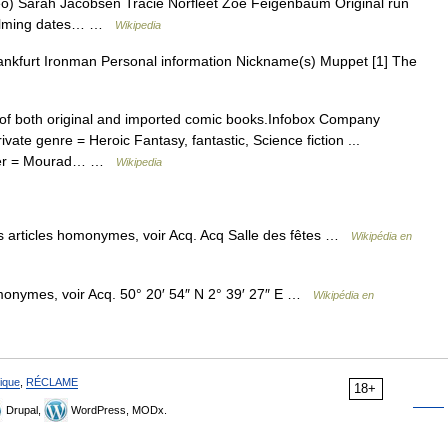
o) Sarah Jacobsen Tracie Norfleet Zoe Feigenbaum Original run
 Filming dates… …
Wikipedia
nkfurt Ironman Personal information Nickname(s) Muppet [1] The
of both original and imported comic books.Infobox Company
ate genre = Heroic Fantasy, fantastic, Science fiction ...
under = Mourad… …
Wikipedia
s articles homonymes, voir Acq. Acq Salle des fêtes …
Wikipédia en
monymes, voir Acq. 50° 20′ 54″ N 2° 39′ 27″ E …
Wikipédia en
ique
,
RÉCLAME
18+
Drupal,
WordPress, MODx.